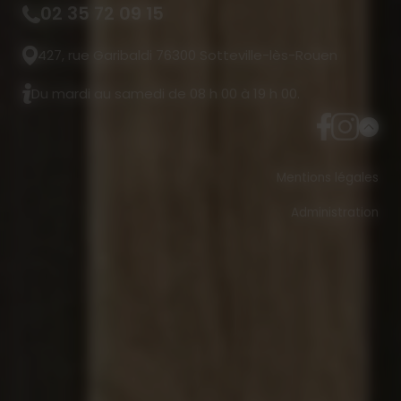
02 35 72 09 15
427, rue Garibaldi 76300 Sotteville-lès-Rouen
Du mardi au samedi de 08 h 00 à 19 h 00.
Mentions légales
Administration