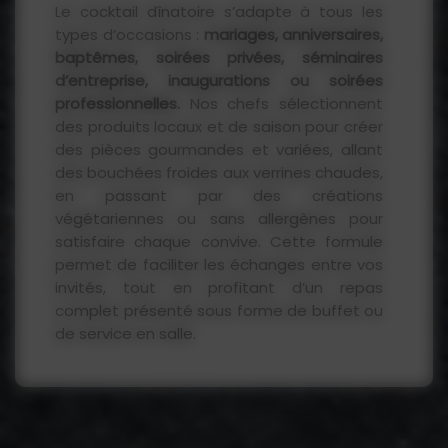
Le cocktail dînatoire s’adapte à tous les
types d’occasions :
mariages, anniversaires,
baptêmes, soirées privées, séminaires
d’entreprise, inaugurations ou soirées
professionnelles.
Nos chefs sélectionnent
des produits locaux et de saison pour créer
des pièces gourmandes et variées, allant
des bouchées froides aux verrines chaudes,
en passant par des créations
végétariennes ou sans allergènes pour
satisfaire chaque convive. Cette formule
permet de faciliter les échanges entre vos
invités, tout en profitant d’un repas
complet présenté sous forme de buffet ou
de service en salle.
Une formule idéale pour tous
vos événements