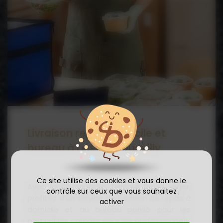
Livraison repas domicile et
bureau à Le Petit-Quevilly
Ce site utilise des cookies et vous donne le
Avec la Charcuterie Traiteur David Léger,
contrôle sur ceux que vous souhaitez
profitez d’un service de livraison de repas à
activer
domicile et au bureau pensé pour les
particuliers comme pour les professionnels.