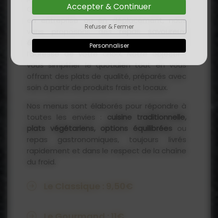
Accepter & Continuer
Que vous soyez à la maison, en télétravail,
en entreprise ou en déplacement, nous
Refuser & Fermer
vous proposons des
repas savoureux,
équilibrés et variés
, livrés directement à
Personnaliser
l’adresse de votre choix. Notre objectif :
vous simplifier le quotidien tout en vous
offrant des plats de qualité, préparés avec
soin à partir de produits frais et locaux.
Nos menus sont élaborés pour répondre à
toutes les envies :
cuisine traditionnelle,
plats végétariens, options équilibrées
ou
repas gastronomiques, toujours livrés
rapidement et dans le respect de la chaîne
du froid.
Le Classique : 9,50€
Assortiment de Charcuterie
Le Gourmand : 11€