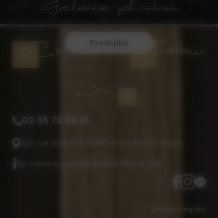
Galerie photos
En voir plus
02 35 72 09 15
427, rue Garibaldi 76300 Sotteville-lès-Rouen
Du mardi au samedi de 08 h 00 à 19 h 00.
Mentions légales