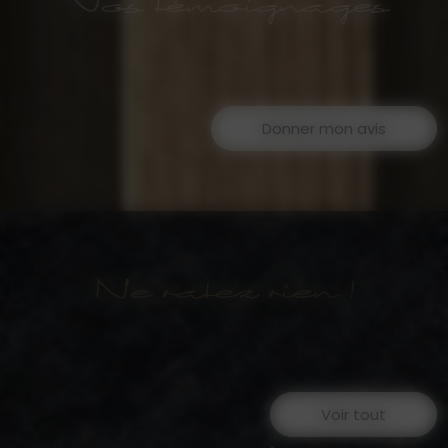
Vos témoignages
Donner mon avis
Ne ratez rien !
Voir tout