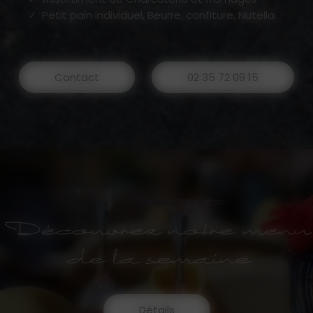
Petit pain individuel, Beurre, confiture, Nutella
Contact
02 35 72 09 15
Découvrez notre menu
de la semaine
Détails