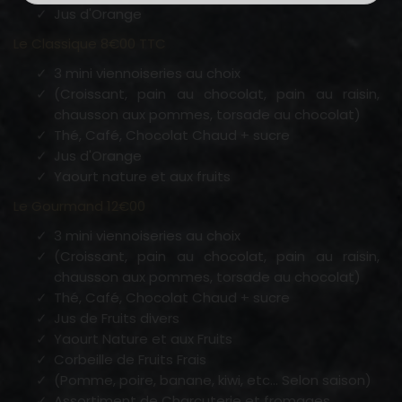
Jus d'Orange
Le Classique 8€00 TTC
3 mini viennoiseries au choix
(croissant, pain au chocolat, pain au raisin,
chausson aux pommes, torsade au chocolat)
Thé, Café, Chocolat Chaud + sucre
Jus d'Orange
Yaourt nature et aux fruits
Le Gourmand 12€00
3 mini viennoiseries au choix
(croissant, pain au chocolat, pain au raisin,
chausson aux pommes, torsade au chocolat)
Thé, Café, Chocolat Chaud + sucre
Jus de Fruits divers
Yaourt Nature et aux Fruits
Corbeille de Fruits Frais
(Pomme, poire, banane, kiwi, etc... Selon saison)
Assortiment de Charcuterie et fromages