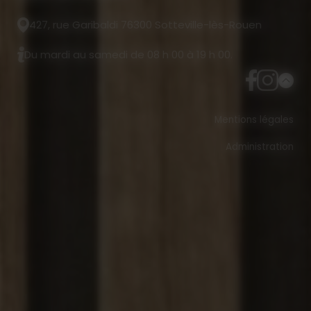
427, rue Garibaldi 76300 Sotteville-lès-Rouen
Du mardi au samedi de 08 h 00 à 19 h 00.
Mentions légales
Administration